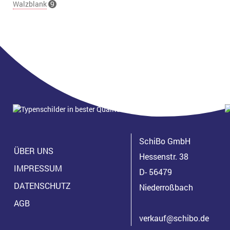
Walzblank
9
SchiBo GmbH
ÜBER UNS
Hessenstr. 38
IMPRESSUM
D- 56479
DATENSCHUTZ
Niederroßbach
AGB
verkauf@schibo.de