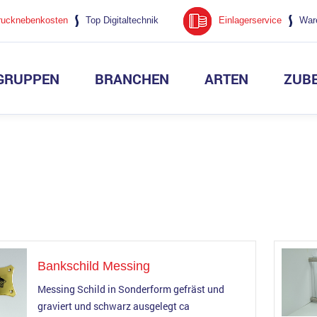
rucknebenkosten
Top Digitaltechnik
Einlagerservice
Ware
GRUPPEN
BRANCHEN
ARTEN
ZUB
nsschilder
ronomie
e
ermaterial
SO 9001 Zertifizierung
Typenschilder
Tourismus
Graviermaterial aus Kunststof
Qualitätssicherung
schlüsselanhänger
ce & Vertrieb
en und Gebrauchsmuster
Werkzeugmarken
Gravurschriften
erobenmarken
r anfordern
Regalschilder
Schibolino Drucksoftware
childer
ge/Bestellen
WC-Schilder
Stellenangebote
Bankschild Messing
Messing Schild in Sonderform gefräst und
graviert und schwarz ausgelegt ca