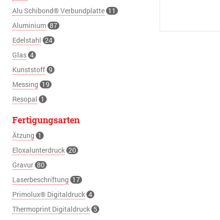
Alu Schibond® Verbundplatte
11
Aluminium
87
Edelstahl
24
Glas
4
Kunststoff
9
Messing
19
Resopal
1
Fertigungsarten
Ätzung
1
Eloxalunterdruck
20
Gravur
80
Laserbeschriftung
17
Primolux® Digitaldruck
4
Thermoprint Digitaldruck
5