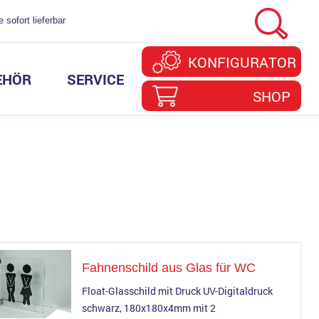
 sofort lieferbar
KONFIGURATOR
EHÖR
SERVICE
SHOP
f
Firmenschilder
Marketing
Gravieraluminium in guter
Nachhaltigkeit
Eloxalqualität
Frontplatten
Kundenlogin
Türschilder
Stanzwerkzeuge
Schilderanlagen
Schibo Team
Fahnenschild aus Glas für WC
Float-Glasschild mit Druck UV-Digitaldruck
schwarz, 180x180x4mm mit 2