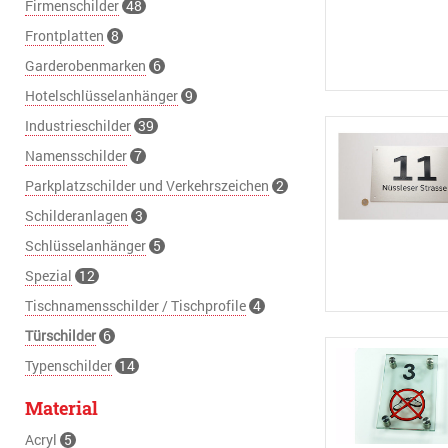
Firmenschilder
48
Frontplatten
8
Garderobenmarken
6
Hotelschlüsselanhänger
9
Industrieschilder
39
Namensschilder
7
Parkplatzschilder und Verkehrszeichen
2
Schilderanlagen
3
Schlüsselanhänger
5
Spezial
12
Tischnamensschilder / Tischprofile
4
Türschilder
6
Typenschilder
14
Material
Acryl
5