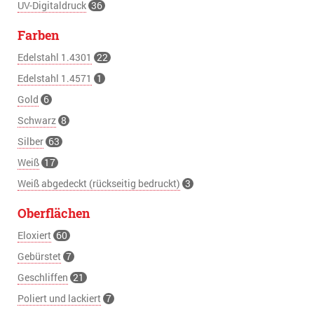
UV-Digitaldruck
36
Farben
Edelstahl 1.4301
22
Edelstahl 1.4571
1
Gold
6
Schwarz
8
Silber
63
Weiß
17
Weiß abgedeckt (rückseitig bedruckt)
3
Oberflächen
Eloxiert
60
Gebürstet
7
Geschliffen
21
Poliert und lackiert
7