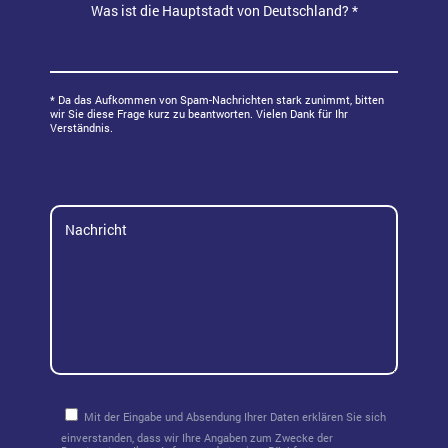
grau
Was ist die Hauptstadt von Deutschland? *
20
Magnet
rot
50
Klebehaken
grün
* Da das Aufkommen von Spam-Nachrichten stark zunimmt, bitten
wir Sie diese Frage kurz zu beantworten. Vielen Dank für Ihr
Verständnis.
blau
pink
türkis
Mit der Eingabe und Absendung Ihrer Daten erklären Sie sich
einverstanden, dass wir Ihre Angaben zum Zwecke der