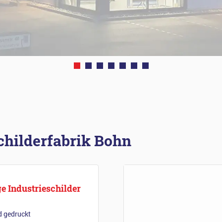
childerfabrik Bohn
e Industrieschilder
d gedruckt