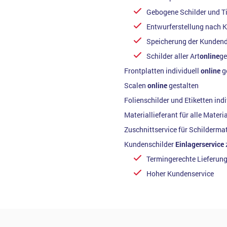
Gebogene Schilder und Ti
Entwurferstellung nach 
Speicherung der Kundenda
Schilder aller Art
online
ge
Frontplatten individuell
online
g
Scalen
online
gestalten
Folienschilder und Etiketten indi
Materiallieferant für alle Materia
Zuschnittservice für Schildermat
Kundenschilder
Einlagerservice
Termingerechte Lieferun
Hoher Kundenservice