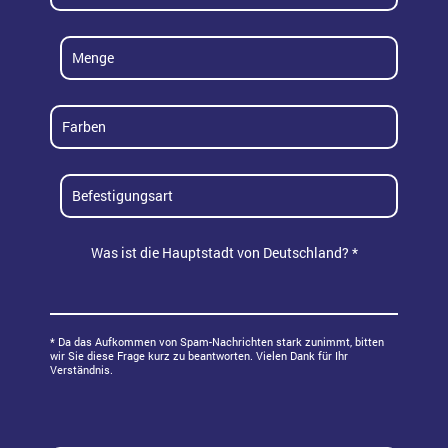
Industrieschilder
Namensschilder
1
Gardarobenmarke
5
weiß
10
schwarz
15
Schrauben
grau
Was ist die Hauptstadt von Deutschland? *
20
Magnet
rot
50
Klebehaken
grün
* Da das Aufkommen von Spam-Nachrichten stark zunimmt, bitten
wir Sie diese Frage kurz zu beantworten. Vielen Dank für Ihr
Verständnis.
blau
pink