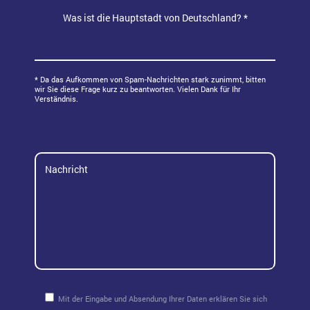
Schrauben
grau
Was ist die Hauptstadt von Deutschland? *
20
Magnet
rot
50
Klebehaken
grün
* Da das Aufkommen von Spam-Nachrichten stark zunimmt, bitten
wir Sie diese Frage kurz zu beantworten. Vielen Dank für Ihr
Verständnis.
blau
pink
türkis
Mit der Eingabe und Absendung Ihrer Daten erklären Sie sich