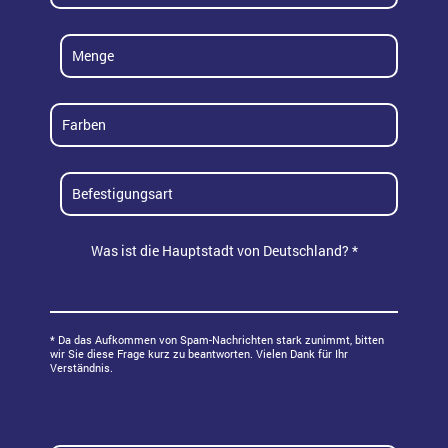
Industrieschilder
Namensschilder
1
Gardarobenmarke
5
weiß
10
schwarz
15
Schrauben
grau
Was ist die Hauptstadt von Deutschland? *
20
Magnet
rot
50
Klebehaken
grün
* Da das Aufkommen von Spam-Nachrichten stark zunimmt, bitten
wir Sie diese Frage kurz zu beantworten. Vielen Dank für Ihr
Verständnis.
blau
pink