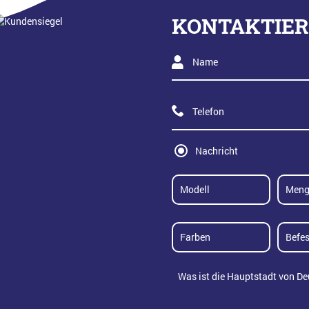
KONTAKTIER
Nachricht
Industrieschilder
1
Namensschilder
5
weiß
Schr
Gardarobenmarke
10
Was ist die Hauptstadt von De
schwarz
Magn
15