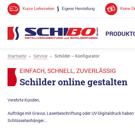
Kurze Lieferzeiten
Eigene Herstellung
Keine D
PRODUKT
Industrieschilder
Gesundheitswesen
Material
Schlüsselringe und S-Haken
Datenanforderungen
Name
Gast
Größ
Gravi
DIN I
Startseite
›
Service
›
Schilder – Konfigurator
Anlagenkennzeichnung
Messen & Events
Fertigungsverfahren
Hotel
Servi
Mark
EINFACH, SCHNELL, ZUVERLÄSSIG
Zuschnitte
Schilder online gestalten
Fotoschilder
Maximalgrössen
Gard
Muste
Tischnamensschilder
Jubiläum – 30 Jahre
Warns
Anfra
Verehrte Kunden,
Aufträge mit Gravur, Laserbeschriftung oder UV-Digitaldruck haben c
Schlüsselanhänger...