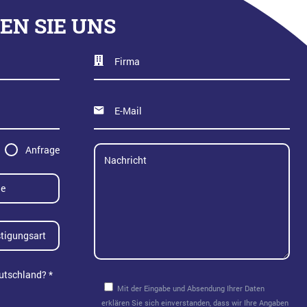
EN SIE UNS
Anfrage
auben
utschland? *
et
Mit der Eingabe und Absendung Ihrer Daten
erklären Sie sich einverstanden, dass wir Ihre Angaben