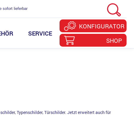
 sofort lieferbar
KONFIGURATOR
EHÖR
SERVICE
SHOP
f
Firmenschilder
Marketing
Gravieraluminium in guter
Nachhaltigkeit
Eloxalqualität
Frontplatten
Kundenlogin
Türschilder
Stanzwerkzeuge
Schilderanlagen
Schibo Team
hilder, Typenschilder, Türschilder. Jetzt erweitert auch für